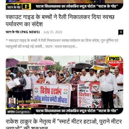
पाटन के गोठ
स्काउट गाइड के बच्चों ने रैली निकालकर दिया स्वच्छ
पर्यावरण का संदेश
पाटन के गोठ (PKG NEWS)
-
July 31, 2026
0
* स्काउट गाइड के बच्चों ने रैली निकालकर स्वच्छ पर्यावरण का दिया संदेश, गुरु पूर्णिमा एवं
महापुरुषों की मनाई गई जयंती... पाटन : भारत स्काउट्स...
कांग्रेस Congress
राकेश ठाकुर के नेतृत्व में “स्मार्ट मीटर हटाओ, पुराने मीटर
लगाओ” की शुरुआत