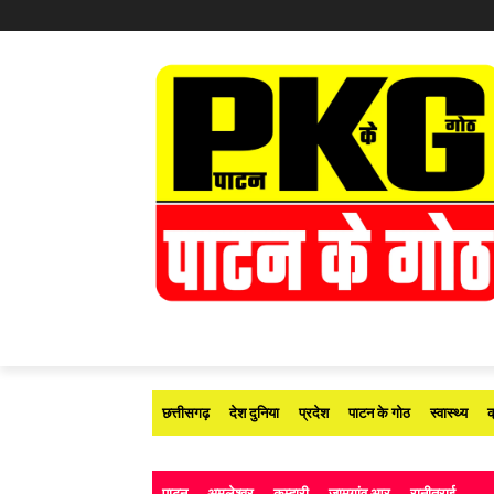
छत्तीसगढ़
देश दुनिया
प्रदेश
पाटन के गोठ
स्वास्थ्य
क
पाटन
अमलेश्वर
कुम्हारी
जामगांव आर
रानीतराई