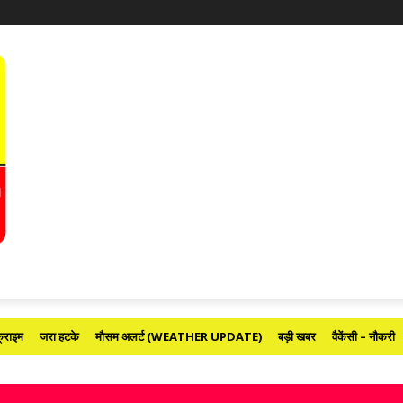
्राइम
जरा हटके
मौसम अलर्ट (WEATHER UPDATE)
बड़ी खबर
वैकेंसी – नौकरी