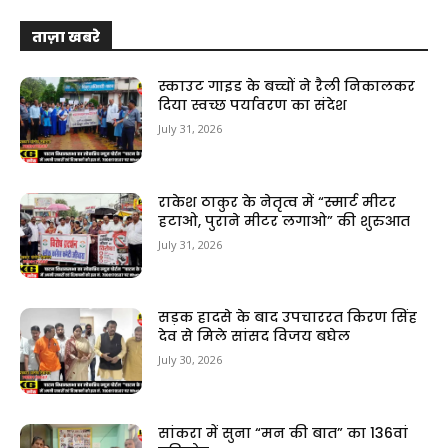
ताज़ा खबरे
स्काउट गाइड के बच्चों ने रैली निकालकर
दिया स्वच्छ पर्यावरण का संदेश
July 31, 2026
राकेश ठाकुर के नेतृत्व में “स्मार्ट मीटर
हटाओ, पुराने मीटर लगाओ” की शुरुआत
July 31, 2026
सड़क हादसे के बाद उपचाररत किरण सिंह
देव से मिले सांसद विजय बघेल
July 30, 2026
सांकरा में सुना “मन की बात” का 136वां