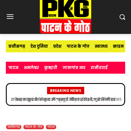
छत्तीसगढ़
देश दुनिया
प्रदेश
पाटन के गोठ
स्वास्थ्य
क्राइम
पाटन
अमलेश्वर
कुम्हारी
जामगांव आर
रानीतराई
BREAKING NEWS
सड़क हादसे के बाद उपचाररत किरण सिंह देव से मिले सांसद
विजय बघेल
छत्तीसगढ़
पाटन के गोठ
पाटन