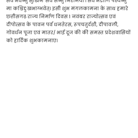
सर्वे भवन्तु सुखिनः सर्वे सन्तु निरामयाः। सर्वे भद्राणि पश्यन्तु
मा कश्चिद्दुःखभाग्भवेत्। इसी शुभ मंगलकामना के साथ हमारे
छत्तीसगढ़ राज्य निर्माण दिवस 1 नवंबर राज्योत्सव एवं
दीपोत्सव के पावन पर्व धनतेरस, रूपचतुर्दशी, दीपावली,
गोवर्धन पूजा एवं मातर/ भाई दूज की की समस्त प्रदेशवासियों
को हार्दिक शुभकामनाए।