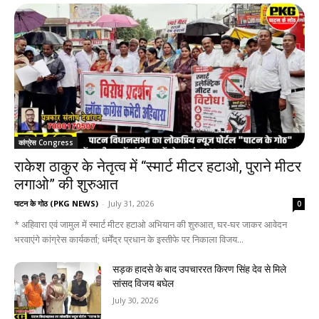
कांग्रेस Congress
राकेश ठाकुर के नेतृत्व में “स्मार्ट मीटर हटाओ, पुराने मीटर
लगाओ” की शुरुआत
पाटन के गोठ (PKG NEWS)
-
July 31, 2026
0
* अहिवारा एवं जामुल में स्मार्ट मीटर हटाओ अभियान की शुरुआत, घर-घर जाकर आवेदन
भरवाएंगे कांग्रेस कार्यकर्ता; धर्मेंद्र प्रधान के इस्तीफे पर निकाला विजय...
सड़क हादसे के बाद उपचाररत किरण सिंह देव से मिले
सांसद विजय बघेल
July 30, 2026