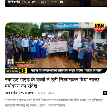
पाटन के गोठ (PKG NEWS)
-
July 31, 2026
0
प
पाटन के गोठ
स्काउट गाइड के बच्चों ने रैली निकालकर दिया स्वच्छ
पर्यावरण का संदेश
पाटन के गोठ (PKG NEWS)
-
July 31, 2026
0
* स्काउट गाइड के बच्चों ने रैली निकालकर स्वच्छ पर्यावरण का दिया संदेश, गुरु पूर्णिमा एवं
महापुरुषों की मनाई गई जयंती... पाटन : भारत स्काउट्स...