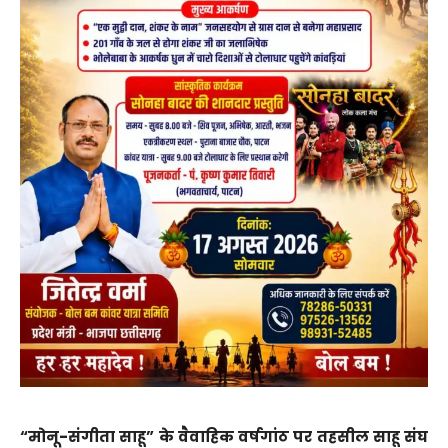
“मोनू-संगीता साहू” के वैवाहिक वर्षगांठ पर तहसील साहू संघ