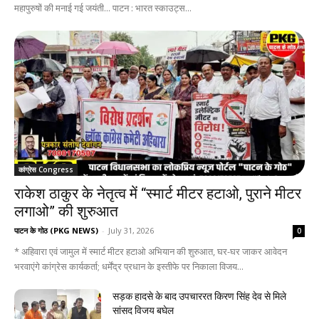
महापुरुषों की मनाई गई जयंती... पाटन : भारत स्काउट्स...
कांग्रेस Congress
राकेश ठाकुर के नेतृत्व में “स्मार्ट मीटर हटाओ, पुराने मीटर
लगाओ” की शुरुआत
पाटन के गोठ (PKG NEWS)
-
July 31, 2026
0
* अहिवारा एवं जामुल में स्मार्ट मीटर हटाओ अभियान की शुरुआत, घर-घर जाकर आवेदन
भरवाएंगे कांग्रेस कार्यकर्ता; धर्मेंद्र प्रधान के इस्तीफे पर निकाला विजय...
सड़क हादसे के बाद उपचाररत किरण सिंह देव से मिले
सांसद विजय बघेल