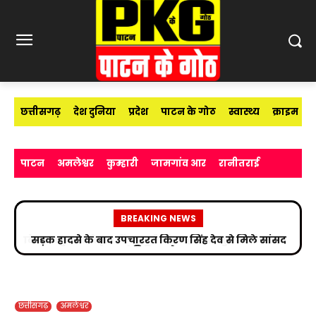
छत्तीसगढ़
देश दुनिया
प्रदेश
पाटन के गोठ
स्वास्थ्य
क्राइम
पाटन
अमलेश्वर
कुम्हारी
जामगांव आर
रानीतराई
BREAKING NEWS
सड़क हादसे के बाद उपचाररत किरण सिंह देव से मिले सांसद
विजय बघेल
छत्तीसगढ़
अमलेश्वर