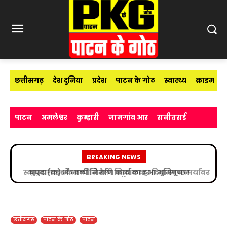
छत्तीसगढ़
देश दुनिया
प्रदेश
पाटन के गोठ
स्वास्थ्य
क्राइम
पाटन
अमलेश्वर
कुम्हारी
जामगांव आर
रानीतराई
BREAKING NEWS
स्काउट गाइड के बच्चों ने रैली निकालकर दिया स्वच्छ पर्यावरण
का संदेश
छत्तीसगढ़
पाटन के गोठ
पाटन