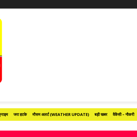
्राइम
जरा हटके
मौसम अलर्ट (WEATHER UPDATE)
बड़ी खबर
वैकेंसी – नौकरी