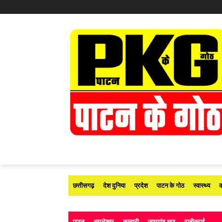
छत्तीसगढ़
देश दुनिया
प्रदेश
पाटन के गोठ
स्वास्थ्य
क
पाटन
अमलेश्वर
कुम्हारी
जामगांव आर
रानीतराई