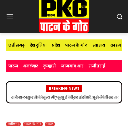
छत्तीसगढ़
देश दुनिया
प्रदेश
पाटन के गोठ
स्वास्थ्य
क्राइम
पाटन
अमलेश्वर
कुम्हारी
जामगांव आर
रानीतराई
BREAKING NEWS
सड़क हादसे के बाद उपचाररत किरण सिंह देव से मिले सांसद
विजय बघेल
छत्तीसगढ़
पाटन के गोठ
पाटन