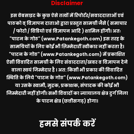
Disclaimer
इस वेबसाइट के कुछ ऐसे तत्वों में रिपोर्टर/सवाददाताओं एवं
पाठको व् विज्ञापन दाताओ द्वारा प्रस्तुत सामग्री जैसे ( समाचार
/ फोटो / विडियो एवं विज्ञापन आदि ) शामिल होंगी। अतः
"पाटन के गोठ" (www.Patankegoth.com)
इस तरह के
सामग्रियों के लिए कोई भी ज़िम्मेदारीं स्वीकार नहीं करता है।
"पाटन के गोठ" (www.Patankegoth.com)
में प्रकाशित
ऐसी विवादित सामग्री के लिए संवाददाता/खबर व विज्ञापन देने
वाला स्वयं जिम्मेदार है । अत: किसी भी प्रकार की विवादित
स्थिति के लिये
"पाटन के गोठ" (www.Patankegoth.com)
या उसके स्वामी, मुद्रक, प्रकाशक, संपादक की कोई भी
जिम्मेदारी नहीं होगी। सभी विवादों का न्यायालय क्षेत्र दुर्ग जिला
के पाटन क्षेत्र (छत्तीसगढ़) होगा।
हमसे संपर्क करें