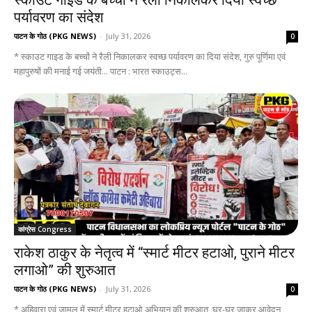
स्काउट गाइड के बच्चों ने रैली निकालकर दिया स्वच्छ
पर्यावरण का संदेश
पाटन के गोठ (PKG NEWS)
-
July 31, 2026
0
* स्काउट गाइड के बच्चों ने रैली निकालकर स्वच्छ पर्यावरण का दिया संदेश, गुरु पूर्णिमा एवं
महापुरुषों की मनाई गई जयंती... पाटन : भारत स्काउट्स...
कांग्रेस Congress
राकेश ठाकुर के नेतृत्व में “स्मार्ट मीटर हटाओ, पुराने मीटर
लगाओ” की शुरुआत
पाटन के गोठ (PKG NEWS)
-
July 31, 2026
0
* अहिवारा एवं जामुल में स्मार्ट मीटर हटाओ अभियान की शुरुआत, घर-घर जाकर आवेदन