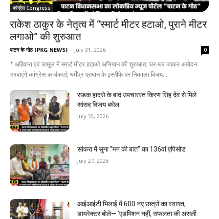
कांग्रेस Congress
राकेश ठाकुर के नेतृत्व में “स्मार्ट मीटर हटाओ, पुराने मीटर
लगाओ” की शुरुआत
पाटन के गोठ (PKG NEWS)
-
July 31, 2026
0
* अहिवारा एवं जामुल में स्मार्ट मीटर हटाओ अभियान की शुरुआत, घर-घर जाकर आवेदन
भरवाएंगे कांग्रेस कार्यकर्ता; धर्मेंद्र प्रधान के इस्तीफे पर निकाला विजय...
सड़क हादसे के बाद उपचाररत किरण सिंह देव से मिले
सांसद विजय बघेल
July 30, 2026
सांकरा में सुना “मन की बात” का 136वां एपिसोड
July 27, 2026
आईआईटी भिलाई में 600 नए छात्रों का स्वागत,
डायरेक्टर बोले— ‘एडमिशन नहीं, सफलता की असली