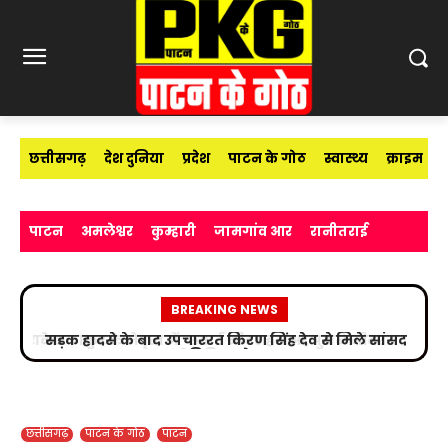
छत्तीसगढ़
देश दुनिया
प्रदेश
पाटन के गोठ
स्वास्थ्य
क्राइम
पाटन
अमलेश्वर
कुम्हारी
जामगांव आर
रानीतराई
BREAKING NEWS
सड़क हादसे के बाद उपचाररत किरण सिंह देव से मिले सांसद
विजय बघेल
छत्तीसगढ़
पाटन के गोठ
पाटन