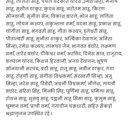
साहू, ललिता साहू, चंचल चंद्रकांत यादव ,उमेश सिंहा, मनीष
साहू, सुशील ठाकुर, कुंदन साहू, नरोतम साहू, किरण
सोनवानी, सुनीता सेन, विकाश बारले, भोज साहू, ललिता
साहू, लोचन कश्यप, शंकुन्तला वर्मा, वंदना साहू, प्रकाश साहू,
योगीता साहू, भगवती साहू, गीता कश्यप, डुलेश्वरी साहू,
पीताम्बरी साहू, सुनीता ठाकुर, अम्बिका देवांगन, अनिता
सिन्हा, रमेश कश्यप, लाभचंद जैन, भागवत बंछोर, लक्षमण
वर्मा, तारेंद्र बंछोर, टीकेश्वर वर्मा, अरविंद, दिनेश साव, राजुराय,
बलराम यादव, किशन हिरवानी, अजय देवांगन, भूषण
सोनवानी सरपंच, बंटी साहू, राजू साहू, नवीन ठाकुर, गंगा
साहू, रोहणी साहू, संगीता विश्वकर्मा, सरस्वती सिन्हा, अंजू
सिन्हा, नरेश साहू, दिवेदी, अश्वनी विश्वकर्मा, नीलेश, गायत्री
बंछोर, सरिता सिंह, मिन्की सिंह, पूर्णिमा साहू, प्रमिला साहू,
रोशन साहू, शुसबु साहू, पद्मनी साहू सिमा साहू, कुसुम साहू,
चूम्मन वर्मा, प्राची वर्मा, गंगादीन चक्रधारी, सहित सैकड़ों
श्रद्धालुजन उपस्थित रहे l