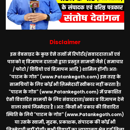
Disclaimer
इस वेबसाइट के कुछ ऐसे तत्वों में रिपोर्टर/सवाददाताओं एवं
पाठको व् विज्ञापन दाताओ द्वारा प्रस्तुत सामग्री जैसे ( समाचार
/ फोटो / विडियो एवं विज्ञापन आदि ) शामिल होंगी। अतः
"पाटन के गोठ" (www.Patankegoth.com)
इस तरह के
सामग्रियों के लिए कोई भी ज़िम्मेदारीं स्वीकार नहीं करता है।
"पाटन के गोठ" (www.Patankegoth.com)
में प्रकाशित
ऐसी विवादित सामग्री के लिए संवाददाता/खबर व विज्ञापन देने
वाला स्वयं जिम्मेदार है । अत: किसी भी प्रकार की विवादित
स्थिति के लिये
"पाटन के गोठ" (www.Patankegoth.com)
या उसके स्वामी, मुद्रक, प्रकाशक, संपादक की कोई भी
जिम्मेदारी नहीं होगी। सभी विवादों का न्यायालय क्षेत्र दुर्ग जिला