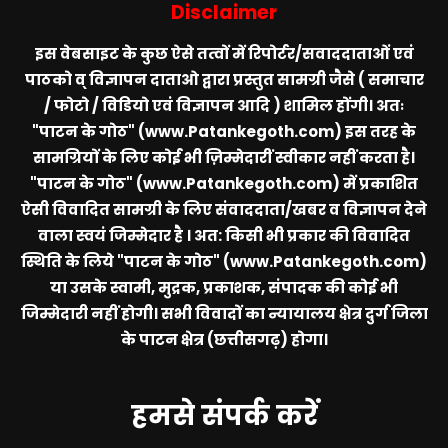
Disclaimer
इस वेबसाइट के कुछ ऐसे तत्वों में रिपोर्टर/सवाददाताओं एवं
पाठको व् विज्ञापन दाताओ द्वारा प्रस्तुत सामग्री जैसे ( समाचार
/ फोटो / विडियो एवं विज्ञापन आदि ) शामिल होंगी। अतः
"पाटन के गोठ" (www.Patankegoth.com)
इस तरह के
सामग्रियों के लिए कोई भी ज़िम्मेदारीं स्वीकार नहीं करता है।
"पाटन के गोठ" (www.Patankegoth.com)
में प्रकाशित
ऐसी विवादित सामग्री के लिए संवाददाता/खबर व विज्ञापन देने
वाला स्वयं जिम्मेदार है । अत: किसी भी प्रकार की विवादित
स्थिति के लिये
"पाटन के गोठ" (www.Patankegoth.com)
या उसके स्वामी, मुद्रक, प्रकाशक, संपादक की कोई भी
जिम्मेदारी नहीं होगी। सभी विवादों का न्यायालय क्षेत्र दुर्ग जिला
के पाटन क्षेत्र (छत्तीसगढ़) होगा।
हमसे संपर्क करें