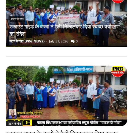
पाटन के गोठ
स्काउट गाइड के बच्चों ने रैली निकालकर दिया स्वच्छ पर्यावरण
र
का संदेश
पाटन के गोठ (PKG NEWS)
-
July 31, 2026
0
प
पाटन के गोठ