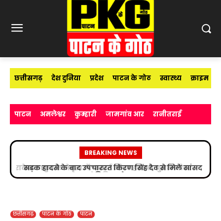
छत्तीसगढ़
देश दुनिया
प्रदेश
पाटन के गोठ
स्वास्थ्य
क्राइम
पाटन
अमलेश्वर
कुम्हारी
जामगांव आर
रानीतराई
BREAKING NEWS
सड़क हादसे के बाद उपचाररत किरण सिंह देव से मिले सांसद
विजय बघेल
छत्तीसगढ़
पाटन के गोठ
पाटन