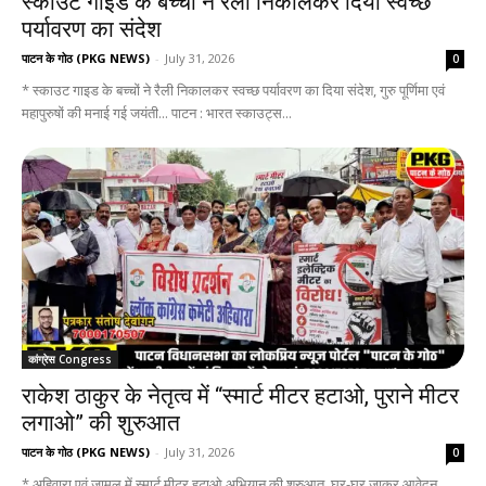
स्काउट गाइड के बच्चों ने रैली निकालकर दिया स्वच्छ
पर्यावरण का संदेश
पाटन के गोठ (PKG NEWS)
-
July 31, 2026
0
* स्काउट गाइड के बच्चों ने रैली निकालकर स्वच्छ पर्यावरण का दिया संदेश, गुरु पूर्णिमा एवं
महापुरुषों की मनाई गई जयंती... पाटन : भारत स्काउट्स...
कांग्रेस Congress
राकेश ठाकुर के नेतृत्व में “स्मार्ट मीटर हटाओ, पुराने मीटर
लगाओ” की शुरुआत
पाटन के गोठ (PKG NEWS)
-
July 31, 2026
0
* अहिवारा एवं जामुल में स्मार्ट मीटर हटाओ अभियान की शुरुआत, घर-घर जाकर आवेदन