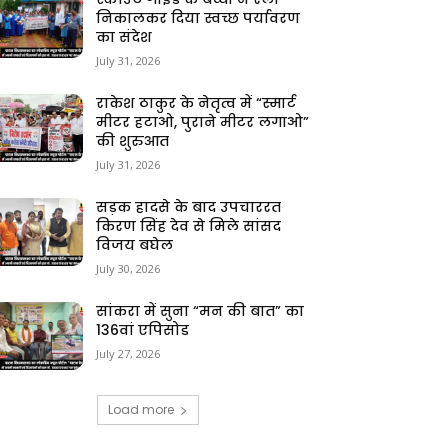
निकालकर दिया स्वच्छ पर्यावरण
का संदेश
July 31, 2026
राकेश ठाकुर के नेतृत्व में “स्मार्ट
मीटर हटाओ, पुराने मीटर लगाओ”
की शुरुआत
July 31, 2026
सड़क हादसे के बाद उपचाररत
किरण सिंह देव से मिले सांसद
विजय बघेल
July 30, 2026
सांकरा में सुना “मन की बात” का
136वां एपिसोड
July 27, 2026
Load more