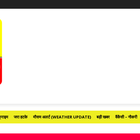
्राइम
जरा हटके
मौसम अलर्ट (WEATHER UPDATE)
बड़ी खबर
वैकेंसी – नौकरी