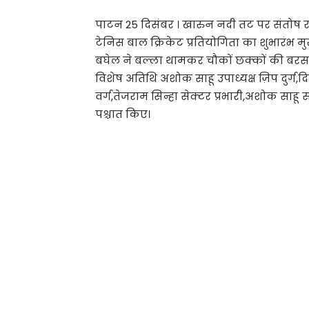
पाटन 25 दिसंबर । खारुन नदी तट पर संतोष राव
टेनिस बाल क्रिकेट प्रतियोगिता का शुभारंभ मुख्य
बघेल ने बल्ला थामकर चौकों छक्कों की बरसा
विशेष अतिथि अशोक साहू उपाध्यक्ष ज़िप दुर्ग,द
वर्ग,तेजराम सिन्हा सेक्टर प्रभारी,अशोक साहू स
पश्चात किए।