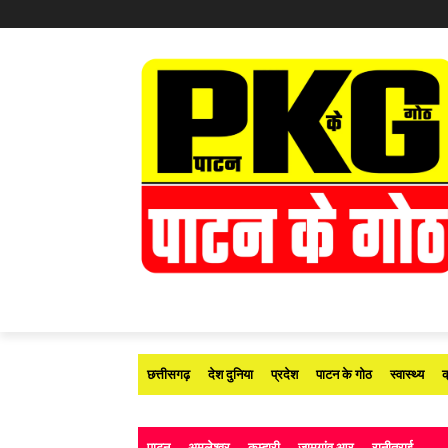
छत्तीसगढ़
देश दुनिया
प्रदेश
पाटन के गोठ
स्वास्थ्य
क
पाटन
अमलेश्वर
कुम्हारी
जामगांव आर
रानीतराई