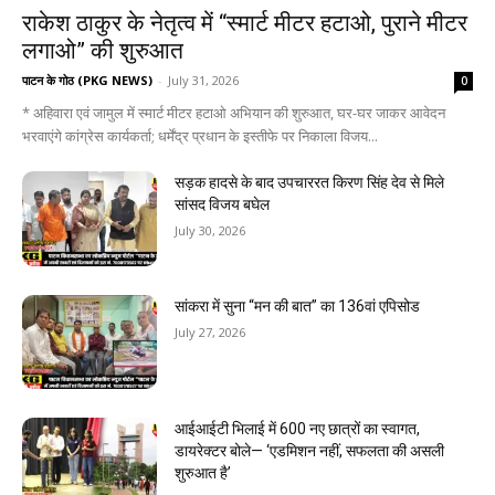
राकेश ठाकुर के नेतृत्व में “स्मार्ट मीटर हटाओ, पुराने मीटर
लगाओ” की शुरुआत
पाटन के गोठ (PKG NEWS)
-
July 31, 2026
0
* अहिवारा एवं जामुल में स्मार्ट मीटर हटाओ अभियान की शुरुआत, घर-घर जाकर आवेदन
भरवाएंगे कांग्रेस कार्यकर्ता; धर्मेंद्र प्रधान के इस्तीफे पर निकाला विजय...
सड़क हादसे के बाद उपचाररत किरण सिंह देव से मिले
सांसद विजय बघेल
July 30, 2026
सांकरा में सुना “मन की बात” का 136वां एपिसोड
July 27, 2026
आईआईटी भिलाई में 600 नए छात्रों का स्वागत,
डायरेक्टर बोले— ‘एडमिशन नहीं, सफलता की असली
शुरुआत है’