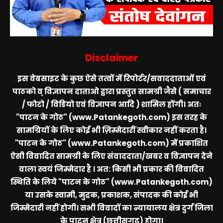
Disclaimer
इस वेबसाइट के कुछ ऐसे तत्वों में रिपोर्टर/सवाददाताओं एवं
पाठको व् विज्ञापन दाताओ द्वारा प्रस्तुत सामग्री जैसे ( समाचार
/ फोटो / विडियो एवं विज्ञापन आदि ) शामिल होंगी। अतः
"पाटन के गोठ" (www.Patankegoth.com)
इस तरह के
सामग्रियों के लिए कोई भी ज़िम्मेदारीं स्वीकार नहीं करता है।
"पाटन के गोठ" (www.Patankegoth.com)
में प्रकाशित
ऐसी विवादित सामग्री के लिए संवाददाता/खबर व विज्ञापन देने
वाला स्वयं जिम्मेदार है । अत: किसी भी प्रकार की विवादित
स्थिति के लिये
"पाटन के गोठ" (www.Patankegoth.com)
या उसके स्वामी, मुद्रक, प्रकाशक, संपादक की कोई भी
जिम्मेदारी नहीं होगी। सभी विवादों का न्यायालय क्षेत्र दुर्ग जिला
के पाटन क्षेत्र (छत्तीसगढ़) होगा।