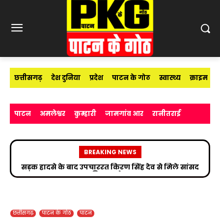
छत्तीसगढ़
देश दुनिया
प्रदेश
पाटन के गोठ
स्वास्थ्य
क्राइम
पाटन
अमलेश्वर
कुम्हारी
जामगांव आर
रानीतराई
BREAKING NEWS
सड़क हादसे के बाद उपचाररत किरण सिंह देव से मिले सांसद
विजय बघेल
छत्तीसगढ़
पाटन के गोठ
पाटन