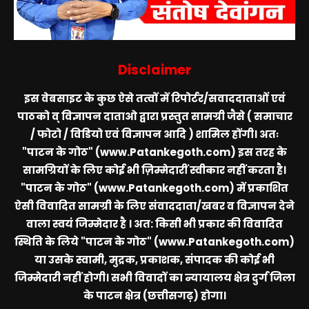
Disclaimer
इस वेबसाइट के कुछ ऐसे तत्वों में रिपोर्टर/सवाददाताओं एवं
पाठको व् विज्ञापन दाताओ द्वारा प्रस्तुत सामग्री जैसे ( समाचार
/ फोटो / विडियो एवं विज्ञापन आदि ) शामिल होंगी। अतः
"पाटन के गोठ" (www.Patankegoth.com)
इस तरह के
सामग्रियों के लिए कोई भी ज़िम्मेदारीं स्वीकार नहीं करता है।
"पाटन के गोठ" (www.Patankegoth.com)
में प्रकाशित
ऐसी विवादित सामग्री के लिए संवाददाता/खबर व विज्ञापन देने
वाला स्वयं जिम्मेदार है । अत: किसी भी प्रकार की विवादित
स्थिति के लिये
"पाटन के गोठ" (www.Patankegoth.com)
या उसके स्वामी, मुद्रक, प्रकाशक, संपादक की कोई भी
जिम्मेदारी नहीं होगी। सभी विवादों का न्यायालय क्षेत्र दुर्ग जिला
के पाटन क्षेत्र (छत्तीसगढ़) होगा।