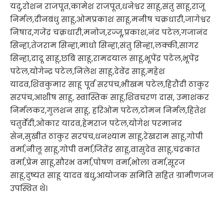
यदु,रोशन राजपूत,कामेश राजपूत,धनेश्वर साहू,संतु साहू,राजू
निर्मल,दीनबंधु साहू,ओमप्रकाश साहू,मनीष चक्रधारी,जागेश्वर
निषाद,गजेंद्र चक्रधारी,मनोज,रज्जू,प्रकाश,नंद पटेल,गजानंद
सिन्हा,तेजराम सिन्हा,माधो सिन्हा,संतु सिन्हा,लक्की,सागर
सिन्हा,दादू साहू,छबि साहू,रामदयाल साहू,भूपेंद्र पटेल,भूपेंद्र
पटेल,योगेन्द्र पटेल,निलेश साहू,देवेंद्र साहू,महेश
यादव,शिवकुमार साहू पूर्व सरपंच,भीखम पटेल,हिरौंदी ठाकुर
सरपंच,आशीष साहू, स्वास्तिक साहू,शिवचरण दास, उमाशंकर
निर्मलकर,गुलशन साहू, हरिओम पटेल,टोमन निर्मल,हितेश
चतुर्वेदी,ओंकार यादव,हेमराज पटेल,योगेश परमानंद
सेन,सुखीत ठाकुर सरपंच,धनश्याम साहू,रेखराम साहू,गोपी
वर्मा,नीलू साहू,गोपी वर्मा,जितेंद्र साहू,वासुदेव साहू,चंद्रकांत
वर्मा,प्रेम साहू,सौरभ वर्मा,पोषण वर्मा,भोला वर्मा,सूरज
साहू,दुष्यंत साहू यादव बंधु,आयोजक समिति सहित ग्रामीणजन
उपस्थित थे।