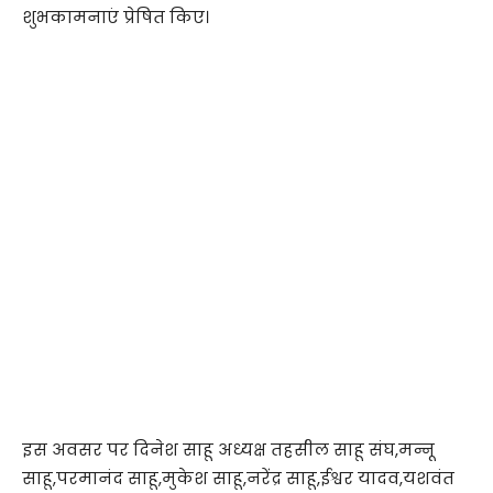
शुभकामनाएं प्रेषित किए।
इस अवसर पर दिनेश साहू अध्यक्ष तहसील साहू संघ,मन्नू
साहू,परमानंद साहू,मुकेश साहू,नरेंद्र साहू,ईश्वर यादव,यशवंत