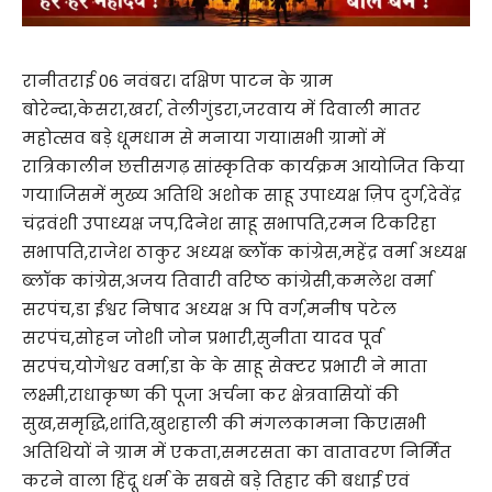
रानीतराई 06 नवंबर। दक्षिण पाटन के ग्राम
बोरेन्दा,केसरा,खर्रा, तेलीगुंडरा,जरवाय में दिवाली मातर
महोत्सव बड़े धूमधाम से मनाया गया।सभी ग्रामों में
रात्रिकालीन छत्तीसगढ़ सांस्कृतिक कार्यक्रम आयोजित किया
गया।जिसमें मुख्य अतिथि अशोक साहू उपाध्यक्ष ज़िप दुर्ग,देवेंद्र
चंद्रवंशी उपाध्यक्ष जप,दिनेश साहू सभापति,रमन टिकरिहा
सभापति,राजेश ठाकुर अध्यक्ष ब्लॉक कांग्रेस,महेंद्र वर्मा अध्यक्ष
ब्लॉक कांग्रेस,अजय तिवारी वरिष्ठ कांग्रेसी,कमलेश वर्मा
सरपंच,डा ईश्वर निषाद अध्यक्ष अ पि वर्ग,मनीष पटेल
सरपंच,सोहन जोशी जोन प्रभारी,सुनीता यादव पूर्व
सरपंच,योगेश्वर वर्मा,डा के के साहू सेक्टर प्रभारी ने माता
लक्ष्मी,राधाकृष्ण की पूजा अर्चना कर क्षेत्रवासियों की
सुख,समृद्धि,शांति,खुशहाली की मंगलकामना किए।सभी
अतिथियों ने ग्राम में एकता,समरसता का वातावरण निर्मित
करने वाला हिंदू धर्म के सबसे बड़े तिहार की बधाई एवं