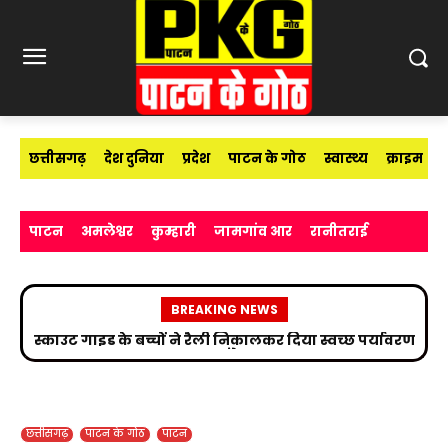
छत्तीसगढ़
देश दुनिया
प्रदेश
पाटन के गोठ
स्वास्थ्य
क्राइम
पाटन
अमलेश्वर
कुम्हारी
जामगांव आर
रानीतराई
BREAKING NEWS
स्काउट गाइड के बच्चों ने रैली निकालकर दिया स्वच्छ पर्यावरण
का संदेश
छत्तीसगढ़
पाटन के गोठ
पाटन