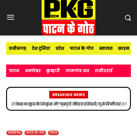
छत्तीसगढ़
देश दुनिया
प्रदेश
पाटन के गोठ
स्वास्थ्य
क्राइम
पाटन
अमलेश्वर
कुम्हारी
जामगांव आर
रानीतराई
BREAKING NEWS
सड़क हादसे के बाद उपचाररत किरण सिंह देव से मिले सांसद
विजय बघेल
छत्तीसगढ़
पाटन के गोठ
पाटन