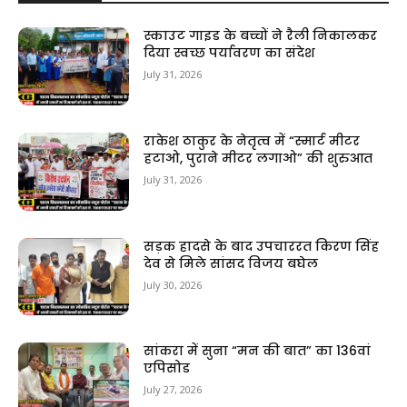
स्काउट गाइड के बच्चों ने रैली निकालकर
दिया स्वच्छ पर्यावरण का संदेश
July 31, 2026
राकेश ठाकुर के नेतृत्व में “स्मार्ट मीटर
हटाओ, पुराने मीटर लगाओ” की शुरुआत
July 31, 2026
सड़क हादसे के बाद उपचाररत किरण सिंह
देव से मिले सांसद विजय बघेल
July 30, 2026
सांकरा में सुना “मन की बात” का 136वां
एपिसोड
July 27, 2026