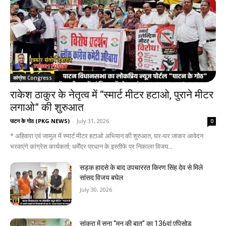
कांग्रेस Congress
राकेश ठाकुर के नेतृत्व में “स्मार्ट मीटर हटाओ, पुराने मीटर
लगाओ” की शुरुआत
पाटन के गोठ (PKG NEWS)
-
July 31, 2026
0
* अहिवारा एवं जामुल में स्मार्ट मीटर हटाओ अभियान की शुरुआत, घर-घर जाकर आवेदन
भरवाएंगे कांग्रेस कार्यकर्ता; धर्मेंद्र प्रधान के इस्तीफे पर निकाला विजय...
सड़क हादसे के बाद उपचाररत किरण सिंह देव से मिले
सांसद विजय बघेल
July 30, 2026
सांकरा में सुना “मन की बात” का 136वां एपिसोड