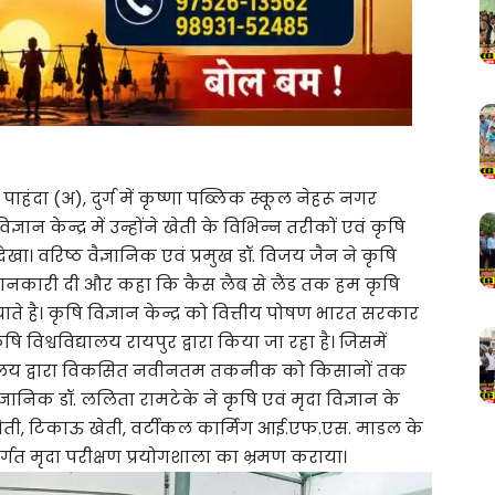
, पाहंदा (अ), दुर्ग में कृष्णा पब्लिक स्कूल नेहरू नगर
 विज्ञान केन्द्र में उन्होंने खेती के विभिन्न तरीकों एवं कृषि
देखा। वरिष्ठ वैज्ञानिक एवं प्रमुख डॉ. विजय जैन ने कृषि
ं को जानकारी दी और कहा कि कैस लैब से लैंड तक हम कृषि
है। कृषि विज्ञान केन्द्र को वित्तीय पोषण भारत सरकार
ि विश्वविद्यालय रायपुर द्वारा किया जा रहा है। जिसमें
द्यालय द्वारा विकसित नवीनतम तकनीक को किसानों तक
वैज्ञानिक डॉ. ललिता रामटेके ने कृषि एवं मृदा विज्ञान के
क खेती, टिकाऊ खेती, वर्टीकल कार्मिग आई.एफ.एस. माडल के
ंतर्गत मृदा परीक्षण प्रयोगशाला का भ्रमण कराया।