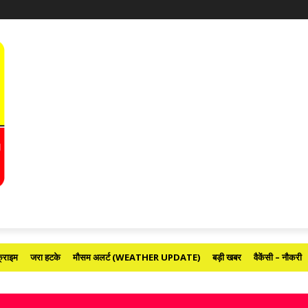
्राइम
जरा हटके
मौसम अलर्ट (WEATHER UPDATE)
बड़ी खबर
वैकेंसी – नौकरी