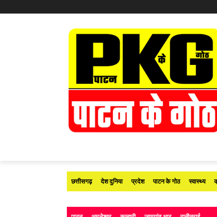
छत्तीसगढ़
देश दुनिया
प्रदेश
पाटन के गोठ
स्वास्थ्य
क
पाटन
अमलेश्वर
कुम्हारी
जामगांव आर
रानीतराई