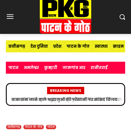
छत्तीसगढ़
देश दुनिया
प्रदेश
पाटन के गोठ
स्वास्थ्य
क्राइम
पाटन
अमलेश्वर
कुम्हारी
जामगांव आर
रानीतराई
BREAKING NEWS
उप निरीक्षक सुभाष चंद्र यादव ने मीडिया विद्यार्थियों को साइबर
अपराधों के प्रति किया जागरूक
छत्तीसगढ़
पाटन के गोठ
पाटन