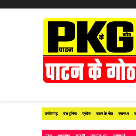
छत्तीसगढ़
देश दुनिया
प्रदेश
पाटन के गोठ
स्वास्थ्य
क
पाटन
अमलेश्वर
कुम्हारी
जामगांव आर
रानीतराई