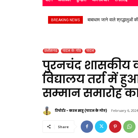
बाबाधाम जाने वाले श्रद्धालुओं की
उप निरीक्षक सुभाष चंद्र यादव न
BREAKING NEWS
छत्तीसगढ़
पाटन के गोठ
पाटन
पुरनचंद शासकीय क
विद्यालय तर्रा में 
सम्मान समारोह 
रिपोर्टर - करन साहू (पाटन के गोठ)
February 6, 202
Share