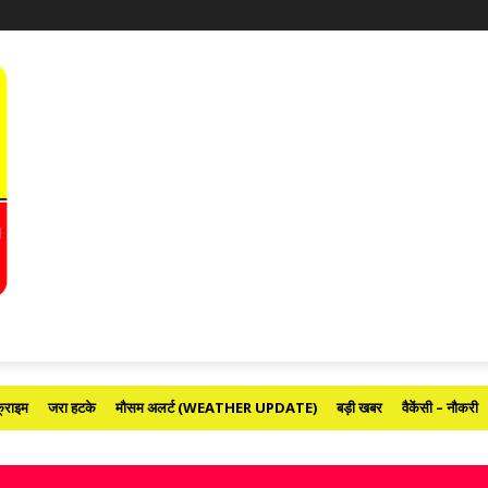
्राइम
जरा हटके
मौसम अलर्ट (WEATHER UPDATE)
बड़ी खबर
वैकेंसी – नौकरी