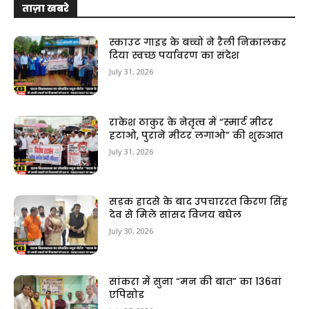
ताज़ा खबरे
स्काउट गाइड के बच्चों ने रैली निकालकर
दिया स्वच्छ पर्यावरण का संदेश
July 31, 2026
राकेश ठाकुर के नेतृत्व में “स्मार्ट मीटर
हटाओ, पुराने मीटर लगाओ” की शुरुआत
July 31, 2026
सड़क हादसे के बाद उपचाररत किरण सिंह
देव से मिले सांसद विजय बघेल
July 30, 2026
सांकरा में सुना “मन की बात” का 136वां
एपिसोड