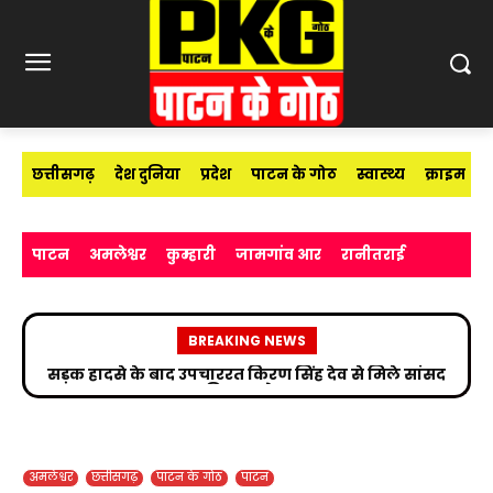
छत्तीसगढ़
देश दुनिया
प्रदेश
पाटन के गोठ
स्वास्थ्य
क्राइम
पाटन
अमलेश्वर
कुम्हारी
जामगांव आर
रानीतराई
BREAKING NEWS
सड़क हादसे के बाद उपचाररत किरण सिंह देव से मिले सांसद
सांकरा में सुना “मन की बात” का 136वां एपिसोड
विजय बघेल
अमलेश्वर
छत्तीसगढ़
पाटन के गोठ
पाटन