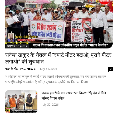
कांग्रेस Congress
राकेश ठाकुर के नेतृत्व में “स्मार्ट मीटर हटाओ, पुराने मीटर
लगाओ” की शुरुआत
पाटन के गोठ (PKG NEWS)
-
July 31, 2026
0
* अहिवारा एवं जामुल में स्मार्ट मीटर हटाओ अभियान की शुरुआत, घर-घर जाकर आवेदन
भरवाएंगे कांग्रेस कार्यकर्ता; धर्मेंद्र प्रधान के इस्तीफे पर निकाला विजय...
सड़क हादसे के बाद उपचाररत किरण सिंह देव से मिले
सांसद विजय बघेल
July 30, 2026