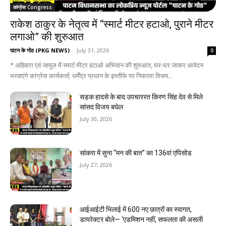
कांग्रेस Congress
राकेश ठाकुर के नेतृत्व में “स्मार्ट मीटर हटाओ, पुराने मीटर
लगाओ” की शुरुआत
पाटन के गोठ (PKG NEWS)
-
July 31, 2026
0
* अहिवारा एवं जामुल में स्मार्ट मीटर हटाओ अभियान की शुरुआत, घर-घर जाकर आवेदन
भरवाएंगे कांग्रेस कार्यकर्ता; धर्मेंद्र प्रधान के इस्तीफे पर निकाला विजय...
सड़क हादसे के बाद उपचाररत किरण सिंह देव से मिले
सांसद विजय बघेल
July 30, 2026
सांकरा में सुना “मन की बात” का 136वां एपिसोड
July 27, 2026
आईआईटी भिलाई में 600 नए छात्रों का स्वागत,
डायरेक्टर बोले— ‘एडमिशन नहीं, सफलता की असली