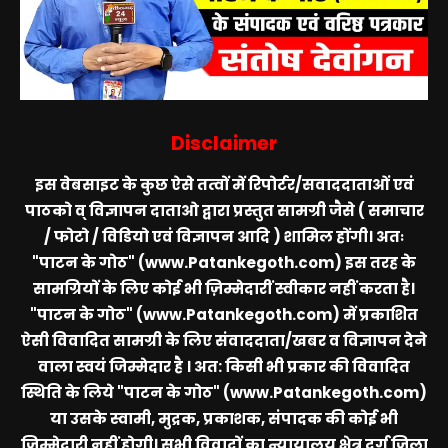
Disclaimer
इस वेबसाइट के कुछ ऐसे तत्वों में रिपोर्टर/सवाददाताओं एवं
पाठको व् विज्ञापन दाताओ द्वारा प्रस्तुत सामग्री जैसे ( समाचार
/ फोटो / विडियो एवं विज्ञापन आदि ) शामिल होंगी। अतः
"पाटन के गोठ" (www.Patankegoth.com)
इस तरह के
सामग्रियों के लिए कोई भी ज़िम्मेदारीं स्वीकार नहीं करता है।
"पाटन के गोठ" (www.Patankegoth.com)
में प्रकाशित
ऐसी विवादित सामग्री के लिए संवाददाता/खबर व विज्ञापन देने
वाला स्वयं जिम्मेदार है । अत: किसी भी प्रकार की विवादित
स्थिति के लिये
"पाटन के गोठ" (www.Patankegoth.com)
या उसके स्वामी, मुद्रक, प्रकाशक, संपादक की कोई भी
जिम्मेदारी नहीं होगी। सभी विवादों का न्यायालय क्षेत्र दुर्ग जिला