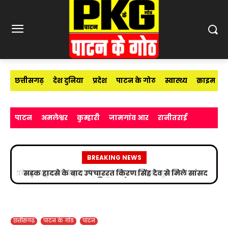
छत्तीसगढ़
देश दुनिया
प्रदेश
पाटन के गोठ
स्वास्थ्य
क्राइम
पाटन
अमलेश्वर
कुम्हारी
जामगांव आर
रानीतराई
BREAKING NEWS
सड़क हादसे के बाद उपचाररत किरण सिंह देव से मिले सांसद
विजय बघेल
छत्तीसगढ़
पाटन के गोठ
पाटन