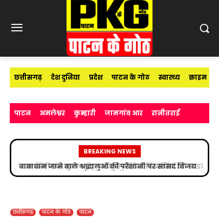
छत्तीसगढ़
देश दुनिया
प्रदेश
पाटन के गोठ
स्वास्थ्य
क्राइम
पाटन
अमलेश्वर
कुम्हारी
जामगांव आर
रानीतराई
BREAKING NEWS
उप निरीक्षक सुभाष चंद्र यादव ने मीडिया विद्यार्थियों को साइबर
अपराधों के प्रति किया जागरूक
छत्तीसगढ़
पाटन के गोठ
पाटन