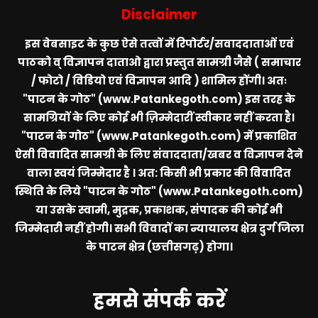
Disclaimer
इस वेबसाइट के कुछ ऐसे तत्वों में रिपोर्टर/सवाददाताओं एवं
पाठको व् विज्ञापन दाताओ द्वारा प्रस्तुत सामग्री जैसे ( समाचार
/ फोटो / विडियो एवं विज्ञापन आदि ) शामिल होंगी। अतः
"पाटन के गोठ" (www.Patankegoth.com)
इस तरह के
सामग्रियों के लिए कोई भी ज़िम्मेदारीं स्वीकार नहीं करता है।
"पाटन के गोठ" (www.Patankegoth.com)
में प्रकाशित
ऐसी विवादित सामग्री के लिए संवाददाता/खबर व विज्ञापन देने
वाला स्वयं जिम्मेदार है । अत: किसी भी प्रकार की विवादित
स्थिति के लिये
"पाटन के गोठ" (www.Patankegoth.com)
या उसके स्वामी, मुद्रक, प्रकाशक, संपादक की कोई भी
जिम्मेदारी नहीं होगी। सभी विवादों का न्यायालय क्षेत्र दुर्ग जिला
के पाटन क्षेत्र (छत्तीसगढ़) होगा।
हमसे संपर्क करें